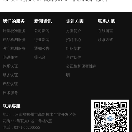
我们的服务
新闻资讯
走进方圆
联系方圆
计量校准服务
公司新闻
方圆简介
在线留言
产品检测服务
行业新闻
招聘中心
联系方式
医疗检测服务
通知公告
组织架构
电磁兼容
曝光台
合作伙伴
体系认证
公正性和保密性声
服务认证
明
产品认证
技术服务
联系客服
地 址：河南省郑州市高新技术产业开发区莲
花街352号联东U谷二号楼5层
电话：0371-66206555