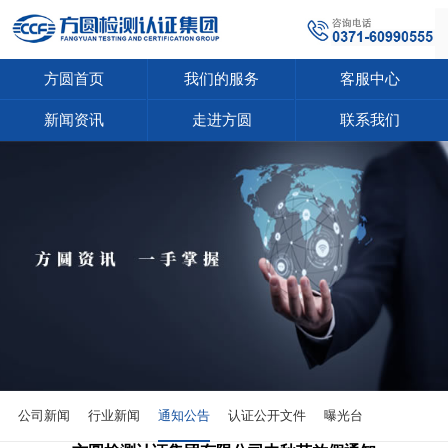
方圆首页
我们的服务
客服中心
新闻资讯
走进方圆
联系我们
公司新闻
行业新闻
通知公告
认证公开文件
曝光台