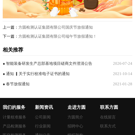
上一篇：
方圆检测认证集团有限公司国庆节放假通知
下一篇：
方圆检测认证集团有限公司端午节放假通知！
相关推荐
● 智能装备研发生产总部基地项目磋商文件澄清公告
2026-07-24
● 通知 ▎关于实行校准电子证书的通知
2021-10-14
● 春节放假通知
2021-01-28
我们的服务
新闻资讯
走进方圆
联系方圆
计量校准服务
公司新闻
方圆简介
在线留言
产品检测服务
行业新闻
招聘中心
联系方式