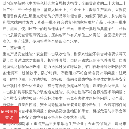
以习近平新时代中国特色社会主义思想为指导，全面贯彻党的二十大和二十
届二中、三中全会精神，坚持人民至上、生命至上，聚焦生产流通、采购使
用假冒伪劣或过期重点劳动防护用品等知假售假、知假买假乱象，从供给端
和需求端同时发力，查处一批不符合强制性国家标准的产品，移送一批生
产、流通、使用环节中的违法违规案件线索，曝光一批违法典型案件，帮扶
一批质量安全管理薄弱企业，压实各环节有关单位主体责任，全面提升产品
准入、生产流通、使用管理等全链条安全水平。
二、整治重点
重点产品安全性能：安全帽冲击吸收性能、耐穿刺性能不符合标准要求等问
题；自吸过滤式防毒面具、长管呼吸器、自给开路式压缩空气呼吸器、自吸
过滤式防颗粒物呼吸器、动力送风过滤式呼吸器、矿用自救器等呼吸防护装
备泄漏率、过滤效率、防护时间、呼吸阻力不符合标准要求等问题；阻燃
服、防静电服、化学防护服、焊接服、熔融金属防护服等躯体防护装备安全
防护项目不符合标准要求、有毒有害物质超标等问题；焊接眼面防护具、防
冲击眼护具等眼面防护装备透光性能、抗冲击性能不符合标准要求等问题；
安全鞋安全防护项目不符合标准要求、有毒有害物质超标等问题；安全带、
自锁器、速差自控器、安全网等坠落防护装备动态冲击项目、金属零部件耐
腐蚀性不符合标准等问题；化学品及微生物防护手套、机械危害防护手套等
证书报告
手部防护装备安全防护项目不符合标准要求等问题。
查询
重点区域和对象：重点产品主要集聚地生产企业；五金劳保商店、建材市