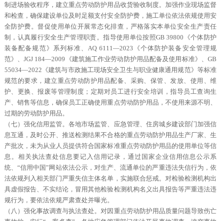
制进场验收程序，建立重点劳动防护用品收货验收制度。加强作业现场监督
和检查，确保建设单位及时足额支付安全防护费，施工单位依法依规使用安
全防护费。督促使用单位开展常态化排查，严格落实本单位安全生产责任
制，认真履行安全生产管理职责。指导使用单位按照GB 39800《个体防护
装备配备规范》系列标准、AQ 6111―2023《个体防护装备安全管理规
范》、JGJ 184—2009《建筑施工作业劳动防护用品配备及使用标准》、GB
55034—2022《建筑与市政施工现场安全卫生与职业健康通用规范》等标准
规范的要求，建立重点劳动防护用品配备、采购、保管、发放、使用、维
护、更换、报废等管理制度；定期对员工进行安全培训，指导员工查询生
产、销售等信息，确保员工正确使用重点劳动防护用品，不使用来源不明、
过期的劳动防护用品。
（七）强化信用监管。各地市场监管、应急管理、住房城乡建设部门加强信
息互通，及时公开、推送检测结果不合格的重点劳动防护用品生产厂家、生
产批次，未为从业人员提供符合国家标准重点劳动防护用品的使用单位等信
息。相关执法查处信息要记入信用记录，通过国家企业信用信息公示系
统、“信用中国”网站依法公示，对生产、流通单位的严重违法失信行为，依
法依规列入相关部门严重失信主体名单，实施联合惩戒。对检验检测机构出
具虚假报告、不实结论，冒用其他检验检测机构名义出具报告等严重违法违
规行为，要依法依规严肃查处并曝光。
（八）强化事故调查与执法查处。对因重点劳动防护用品质量问题导致伤亡