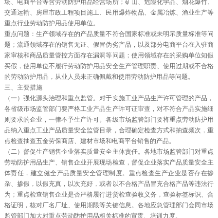
场、电商平台等含劳动防护用品经营场所；矿山、危险化学品、烟花爆竹、
交通运输、房屋市政工程项目施工、民用爆炸物品、金属冶炼、渔业生产等
重点行业劳动防护用品使用单位。
重点问题：生产领域存在的产品质量不符合国家标准或未明示质量标准等问
题；流通领域存在的销售无证、假冒伪劣产品，以及部分电商平台在入驻商
家审核和商品质量管控方面存在漏洞等问题；使用领域存在的采购单位知假
买假，使用单位不履行劳动防护用品安全生产管理职责、使用过期或不合格
的劳动防护用品，从业人员未正确佩戴和使用劳动防护用品等问题。
三、主要措施
（一）强化源头治理和重点监管。对于实施工业产品生产许可管理的产品，
各省级市场监管部门要严格工业产品生产许可证审查，对不符合产品实施细
则要求的企业，一律不予生产许可。各级市场监管部门要将重点劳动防护用
品纳入重点工业产品质量安全监管目录，合理确定检查方式和抽查频次，重
点检查抽查五金劳保商店、建材市场和电商平台销售的产品。
（二）督促生产销售企业落实质量安全主体责任。各地市场监管部门对重点
劳动防护用品生产、销售企业开展现场检查，督促企业落实产品质量安全主
体责任，建立健全产品质量安全管理制度。重点检查生产企业是否存在掺
杂、掺假，以假充真，以次充好，或者以不合格产品冒充合格产品等违法行
为；重点检查销售企业是否严格履行进货检查验收义务，查验标签标识、合
格证明，核对厂名厂址、使用期限等关键信息。各地应急管理部门会同市场
监管部门加大对重点劳动防护用品相关标准的宣贯、培训力度。