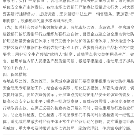
事故的，实行“一案多查”。各地应急管理部门依法开展事故调查，追究事故
单位安全生产主体责任。各地市场监管部门严格查处质量违法行为，对大案
要案进行挂牌督办、提级调查，坚决斩断非法生产、销售链条。要加强“行
刑衔接”，涉嫌犯罪的坚决移送司法机关。
（九）加强社会共治与长效机制建设。各地市场监管、应急管理、住房城乡
建设部门按职责指导行业组织加强行业自律，督促企业建立健全重点劳动防
护用品质量安全责任体系；研究完善个体防护装备标准体系，加快推进个体
防护装备产品推荐性标准转强制性标准工作，逐步提升现行产品标准的性能
要求；用好安全生产领域“吹哨人”制度，鼓励重点劳动防护用品生产、销
售、使用单位内部人员报告产品质量问题，畅通举报渠道，推动形成齐抓共
管的工作合力。
四、保障措施
各地市场监管、应急管理、住房城乡建设部门要高度重视重点劳动防护用品
安全隐患专项整治工作，结合各地实际，细化任务措施，加强沟通协调，切
实抓好落实。要加强宣传警示，开展重点劳动防护用品安全知识宣传普及，
提高公众安全认知水平；曝光一批典型案例，形成有效震慑，确保专项整治
行动取得实效。在保证必要的检查有效开展的同时，要注重规范行政检查行
为，防止逐利检查、任性检查，不同层级部门不得同时抽查检查同一经营主
体，避免或尽量减少对经营主体正常生产经营活动的影响。要注重总结经验
和成效，重大事项及时报送市场监管总局、应急管理部、住房城乡建设部。