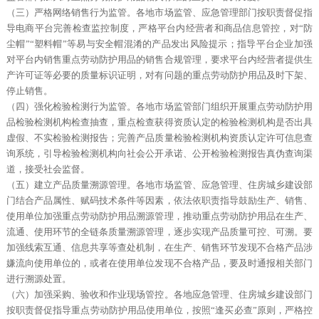
（三）严格网络销售行为监管。各地市场监管、应急管理部门按职责督促指
导电商平台完善检查监控制度，严格平台内经营者和商品信息管控，对“防
尘帽”“塑料帽”等易与安全帽混淆的产品发出风险提示；指导平台企业加强
对平台内销售重点劳动防护用品的销售合规管理，要求平台内经营者提供生
产许可证等必要的质量标识证明，对有问题的重点劳动防护用品及时下架、
停止销售。
（四）强化检验检测行为监管。各地市场监管部门组织开展重点劳动防护用
品检验检测机构检查抽查，重点检查获得资质认定的检验检测机构是否出具
虚假、不实检验检测报告；完善产品质量检验检测机构资质认定许可信息查
询系统，引导检验检测机构向社会公开承诺、公开检验检测报告真伪查询渠
道，接受社会监督。
（五）建立产品质量溯源管理。各地市场监管、应急管理、住房城乡建设部
门结合产品属性、赋码技术条件等因素，依法依职责指导鼓励生产、销售、
使用单位加强重点劳动防护用品溯源管理，推动重点劳动防护用品在生产、
流通、使用环节的全链条质量溯源管理，逐步实现产品质量可控、可溯。要
加强线索互通、信息共享等查处机制，在生产、销售环节发现不合格产品涉
嫌流向使用单位的，或者在使用单位发现不合格产品，要及时通报相关部门
进行溯源处置。
（六）加强采购、验收和作业现场管控。各地应急管理、住房城乡建设部门
按职责督促指导重点劳动防护用品使用单位，按照“逢买必查”原则，严格控